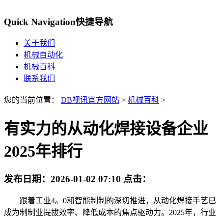
Quick Navigation
快捷导航
关于我们
机械自动化
机械百科
联系我们
您的当前位置：
DB视讯官方网站
>
机械百科
>
有实力的从动化焊接设备企业
2025年排行
发布日期：
2026-01-02 07:10
点击：
跟着工业4。0和智能制制的深切推进，从动化焊接手艺已
成为制制业提拔效率、降低成本的焦点驱动力。2025年，行业