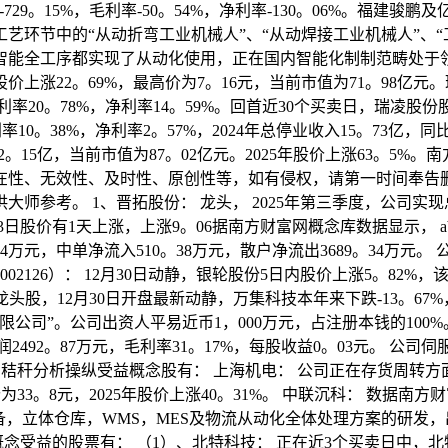
增加-729。15%，毛利率-50。54%，净利率-130。06%。
环节中的“从动折弯工业机械人”、“从动焊接工业机械人”、“
智能全工序都实现了从动化使用，正在国内智能化制制范畴处于
涨22。69%，最高价为7。16元，当前市值为71。98亿元。
%，毛利率20。78%，净利率14。59%。回首近30个买卖日，瑞凌股
0。38%，净利率2。57%，2024年总停业收入15。73亿，同比增
2。15亿，当前市值为87。02亿元。2025年股价上涨63。5
在性、无效性、及时性、原创性等，如有侵权，请第一时间奉告
参考。 1、晋拓股份： 龙头， 2025年第三季度，公司实现总营收
股价有1天上涨，上涨9。06据南方财富网概念库数据显示， ab
94万元，中单净流入510。38万元，散户净流出3689。34万元。 
126）： 12月30日动静，银轮股份5日内股价上涨5。82%，该股
头股，12月30日开盘最新动静，万集科技本年来下跌-13。67%，截
限公司”。公司出资人平易近币1，000万元，占注册本钱的100
利润2492。87万元，毛利率31。17%，每股收益0。03元。 
秆分析操纵受益概念股有： 上海机电： 公司正在存货周转方面，从20
高价为33。8元，2025年股价上涨40。31%。 中联沉科： 数据
备，立体仓库，WMS，MES及物流从动化全体处理方案的研发，
概念受益的股票有： （1）、北特科技： 正在近3个买卖日中，北特