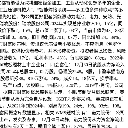
福建骏鹏及亿都智能做为深耕细密钣金加工、工业从动化设想多年的企业，
工业压铆机械人”、“智能焊接系统——多工位多焊种联动”等多
领先地位，为公司更好配套新能源动力电池、电力、安防、光
瑞凌股份：瑞凌股份公司2024年实现总停业收入10。15亿，同
份股价下跌2。15%，总市值上涨了1。03亿，当前市值为43。88亿
加-0。36%；扣非净利润2701。07万，同比增加-24。39%。
%。南方财富网声明：资讯仅代表做者小我概念。不应消息（包罗但
删除。仅供投资者参考，并不形成投资。投资者据此操做，风险
3。17亿， 毛利率15。43%，每股收益0。08元。 2022年
f载板题材上市企业有： 四会富仕： 12月30日该股从力净流入
公司2024年总股本1。02万股，畅通股2548。8股，市盈率据南方
最新报38。810元涨4。24%，成交13。18亿元，换手率4。
至15点，该股跌1。4%报30。220元 。 2019年7月份，公司
%。据南方财富网概念库数据显示， 伺服节制受益概念股有： 英
公司伺服节制从板为完全自从设想，IGBT为外部采购。 英威腾正在近
21年到2024年，别离为190。24天、198。03天、198。
南方财富网概念库数据显示，相关 WMS题材股 有： 诺力股份： 公司
出产，发卖及办事。 12月30日动静，诺力股份从力资金净流出
科技有2天上涨，期间全体上涨10。87%，最高价为48。4