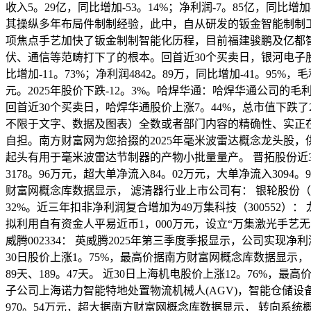
收入5。29亿，同比增加-53。14%；净利润-7。85亿，同比
其操纵多年布局件制制经验，此中，自从研发的钣金智能制制工艺
项焦点手艺加快了钣金制制智能化历程，目前福建骏鹏及亿都
伏、通信等范畴打下了的根本。回首近30个买卖日，银河电子股价上
比增加-11。73%；净利润4842。89万，同比增加-41。95
元。2025年股价下跌-12。3%。哈焊华通：哈焊华通公司的毛利率1
回首近30个买卖日，哈焊华通股价上涨7。44%，总市值下跌了
不限于文字、数据及图表）全数或者部门内容的精确性、实正
自担。南方财富网为您拾掇的2025年毫米波雷达概念龙头股，供大师
起头有用于毫米波雷达节制器的产物小批量量产。 晋拓股份近3日
3178。96万元，超大单净流入84。02万元，大单净流入3094。
财富网概念库数据显示， 滤清器行业上市公司有： 银轮股份（002
32%。近三年扣非净利润复合增加为49万集科技（300552）： 龙
拟利用自有资金人平易近币1，000万元，设立“万集激光手艺无
威腾002334： 英威腾2025年第三季度季报显示，公司实现净
30日股价上涨1。75%，最高价据南方财富网概念库数据显示， 秸
89天、189。47天。 近30日上海机电股价上涨12。76%，最
子公司上海诺力智能特地处置物流机械人(AGV)，智能仓储设
970。54万元，超大据南方财富网概念库数据显示， 转向系统