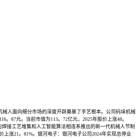
械人面向细分市场的深度开辟奠基了手艺根本。公司码垛机械
。87元。当前市值为113。72亿元，2025年股价上涨48。
os丰硕的焊接工艺堆集和人工智能算法相连系推出的新一代机械人节制
股价上涨21。81%。银河电子：银河电子公司2024年实现总停业