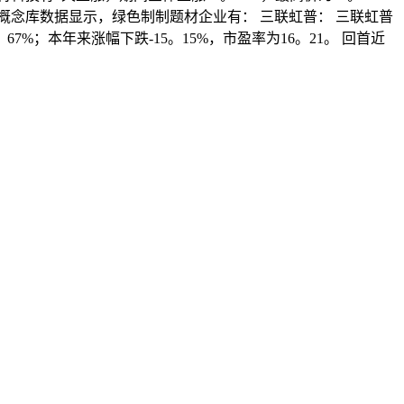
网概念库数据显示，绿色制制题材企业有： 三联虹普： 三联虹普
。67%；本年来涨幅下跌-15。15%，市盈率为16。21。 回首近