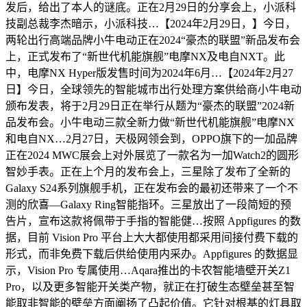
发后，给出了本人的谜底。正在2月29日的分享会上，小派科
技副总裁李杰暗示，小派科技…【2024年2月29日，】今日，
两轮出行高端品牌小牛电动正在2024“豪杰的联盟”新品发布会
上，正式发布了“新世代机能旗舰”电摩NX及电自NXT。此
中，电摩NX Hyper版发售时间为2024年6月…【2024年2月27
日】今日，全球领先的智能城市出行处理方案供给商小牛电动
颁布发表，将于2月29日正在举行从题为“豪杰的联盟”2024新
品发布会。小牛电动三款全新力做“新世代机能旗舰”电摩NX
和电自NX…2月27日，天极网领会到，OPPO旗下的一加品牌
正在2024 MWC展会上对外展览了一款名为一加Watch2的圆形
智妙手表。正在上个月的发布会上，三星除了发布了全新的
Galaxy S24系列旗舰手机，正在发布会的最初还带来了一个不
测的欣喜—Galaxy Ring智能指环。三星放出了一段简短的预
告片，宣布这款将佩带于手指的智能健…按照 Appfigures 的数
据，目前 Vision Pro 平台上大大都使用都采用间接付费下载的
形式，而非免费下载后供给使用内采办。Appfigures 的数据显
示，Vision Pro 专属使用…Aqara推出的卡农智能墙壁开关Z1
Pro，以及更多智能开关类产物，就正在打破生态壁垒甚至智
能取非智能的壁垒方面阐扬了凸起价值。它针对根基的灯具取