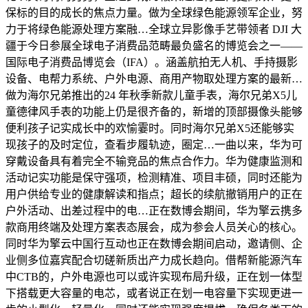
保标的目的成长的焦点力量。做为全球绿色能源领军企业，努
力于将绿色能源处理方案融…全球立异影像手艺带领者 DJI 大
疆于今日参展全球电子消费品范畴最负盛名的博览会之一——
国际电子消费品博览会（IFA）。涵盖航拍无人机、手持摄影
设备、电帮力系统、户外电源、商用产物取处理方案的最新…
做为海尔兄弟推出的24 年秋季新款儿童手表，海尔兄弟X5儿
童德律风手表的功能上仍是很齐备的，新增的顶部摄像头能够
便利孩子记实成长中的欢愉霎时。同时海尔兄弟X5还能够实
现孩子的及时定位，查看步履轨迹，圈定…一曲以来，华为可
穿戴设备具有着完全不输竞品的焦点合作力。华为健康监测和
活动记实功能是保守强项，检测精准、项目丰硕，同时还能为
用户供给专业的健康解读和指点；超长的续航撤销用户的正在
户外活动、出差过程中的电…正在数博会期间，华为擎云携多
款商用终端及处理方案表态展会，成为参会人员关心的核心。
同时华为擎云中国行互动也正在数博会期间启动，邀请侧、企
业侧多位嘉宾配合切磋新质出产力成长趋向。借帮新能源汽车
中CTB的，户外电源也可以或许实现布局升级，正在划一体型
下搭载更大容量的电芯，或者说正在划一电容量下实现更进一