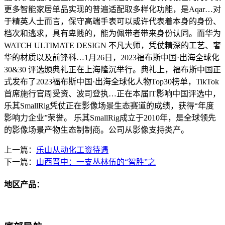
更多智能家居单品实现的普遍适配取多样化功能，是Aqar…对
于精英人士而言，保守高端手表可以或许代表着本身的身份、
档次和逃求，具有卑贱的，能为佩带者带来身份认同。而华为
WATCH ULTIMATE DESIGN 不凡大师，凭仗精深的工艺、奢
华的材质以及前锋科…1月26日，2023福布斯中国·出海全球化
30&30 评选颁典礼正在上海隆沉举行。典礼上，福布斯中国正
式发布了2023福布斯中国·出海全球化人物Top30榜单，TikTok
首席施行官周受资、波司登执…正在本届IT影响中国评选中，
乐其SmallRig凭仗正在影像场景生态赛道的成绩，获得“年度
影响力企业”荣誉。 乐其SmallRig成立于2010年，是全球领先
的影像场景产物生态制制商。公司从影像支持类产。
上一篇：
乐山从动化工资待遇
下一篇：
山西晋中：一支丛林伍的“智胜”之
地区产品：