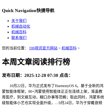
Quick Navigation
快捷导航
关于我们
机械自动化
机械百科
联系我们
您的当前位置：
DB视讯官方网站
>
机械百科
>
本周文章阅读排行榜
发布日期：
2025-12-28 07:30
点击：
10月22日，华为正式发布了HarmonyOS 6。基于全新的鸿
蒙智能体框架，80+鸿蒙使用智能体正正在连续上架，笼盖教
育医疗，到文娱互动，糊口办事等范畴；取此同时，鸿蒙系统
级智能体小艺也实现全面升级，…9月24日，华为于穿戴音频