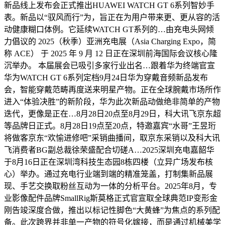
新品线上发布会正式推出HUAWEI WATCH GT 6系列智妙手
表。新品以“驭风而行”为，旨正在为用户带来更、更从容的活
动健康糊口体例。它延续WATCH GT系列的…由充电头网倾
力倡议的 2025（秋季）亚洲充电展（Asia Charging Expo，简
称 ACE） 于 2025 年 9 月 12 日正在深圳前海国际会议核心隆
沉举办。 本届展会已吸引多家行业出名…跟着华为终端官宣
华为WATCH GT 6系列定档9月24日华为穿戴音频新品发布
会，智能穿戴范畴再度送来明星产物。正在全球腕戴市场所作
进入“体验决胜”的新阶段，华为此次新品动做绝非简单的产物
迭代，更像是正在…8月28日20点至8月29日，科大讯飞京东超
等品牌日正式。8月28日19点至20点，特邀嘉宾“水哥”王昱珩
将做客京东“欢愉进修吧”采销曲播间，取京东采销以及科大讯
飞消费者BG副总裁徐荣盛配合切磋A…2025深圳充电嘉韶华
于8月16日正在深圳湾科技生态园8栋四楼（立异广场发布核
心）举办。通过充电行业端到端的精准笼盖，打制集新品展
现、手艺交换取粉丝互动为一体的分析平台。2025年8月，专
业影像配件品牌SmallRig斯莫格正式官宣取全球典范IP变形金
刚告竣深度合做，推出以标记性脚色“大黄蜂”为焦点的系列配
备。此次跨界并非单一产物的符号化嫁接，而是通过机械美学