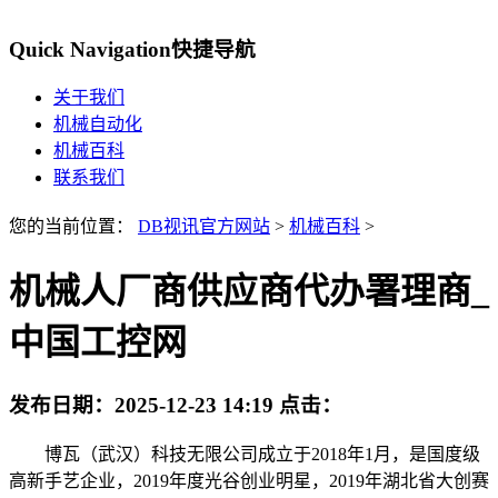
Quick Navigation
快捷导航
关于我们
机械自动化
机械百科
联系我们
您的当前位置：
DB视讯官方网站
>
机械百科
>
机械人厂商供应商代办署理商_
中国工控网
发布日期：
2025-12-23 14:19
点击：
博瓦（武汉）科技无限公司成立于2018年1月，是国度级
高新手艺企业，2019年度光谷创业明星，2019年湖北省大创赛