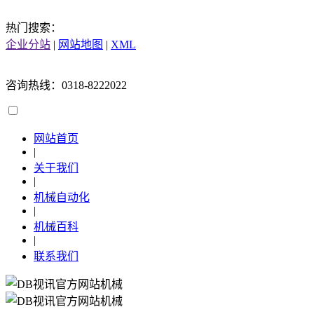
热门搜索：
企业分站
|
网站地图
|
XML
咨询热线：0318-8222022
网站首页
|
关于我们
|
机械自动化
|
机械百科
|
联系我们