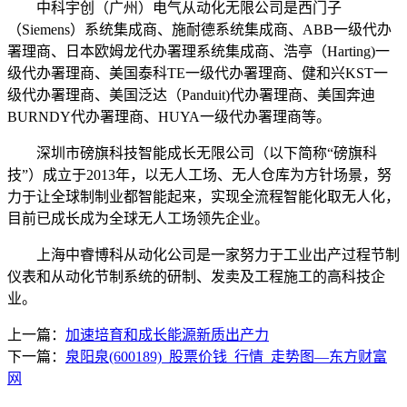
中科宇创（广州）电气从动化无限公司是西门子
（Siemens）系统集成商、施耐德系统集成商、ABB一级代办
署理商、日本欧姆龙代办署理系统集成商、浩亭（Harting)一
级代办署理商、美国泰科TE一级代办署理商、健和兴KST一
级代办署理商、美国泛达（Panduit)代办署理商、美国奔迪
BURNDY代办署理商、HUYA一级代办署理商等。
深圳市磅旗科技智能成长无限公司（以下简称“磅旗科
技”）成立于2013年，以无人工场、无人仓库为方针场景，努
力于让全球制制业都智能起来，实现全流程智能化取无人化，
目前已成长成为全球无人工场领先企业。
上海中睿博科从动化公司是一家努力于工业出产过程节制
仪表和从动化节制系统的研制、发卖及工程施工的高科技企
业。
上一篇：
加速培育和成长能源新质出产力
下一篇：
泉阳泉(600189)_股票价钱_行情_走势图—东方财富
网