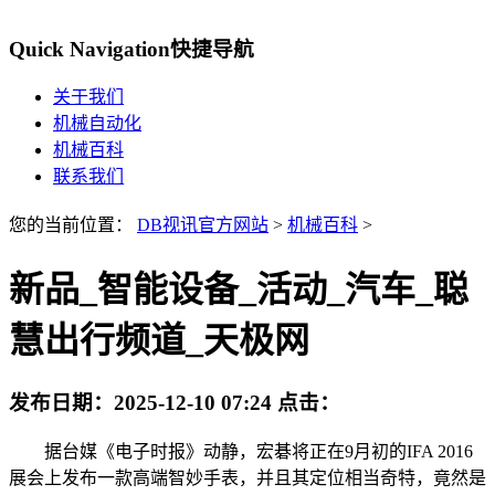
Quick Navigation
快捷导航
关于我们
机械自动化
机械百科
联系我们
您的当前位置：
DB视讯官方网站
>
机械百科
>
新品_智能设备_活动_汽车_聪
慧出行频道_天极网
发布日期：
2025-12-10 07:24
点击：
据台媒《电子时报》动静，宏碁将正在9月初的IFA 2016
展会上发布一款高端智妙手表，并且其定位相当奇特，竟然是