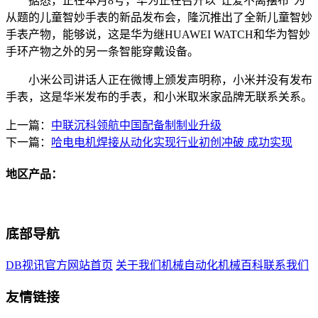
据悉，正在本月8号，华为正在召开以“让爱不离摆布”为
从题的儿童智妙手表的新品发布会，隆沉推出了全新儿童智妙
手表产物，能够说，这是华为继HUAWEI WATCH和华为智妙
手环产物之外的另一条智能穿戴设备。
小米公司讲话人正在微博上颁发声明称，小米并没有发布
手表，这是华米发布的手表，和小米取米家品牌无联系关系。
上一篇：
中联沉科领航中国配备制制业升级
下一篇：
哈电电机焊接从动化实现行业初创冲破 成功实现
地区产品：
底部导航
DB视讯官方网站首页
关于我们
机械自动化
机械百科
联系我们
友情链接