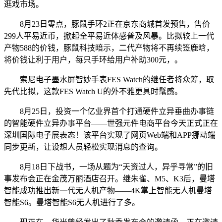
逛戏市场。
8月23日零点，豚鼠手环2正在京东商城首发预售，售价
299人平易近币，掀起全平易近体感普及风暴。比拟较上一代
产物588的价钱，豚鼠科技暗示，二代产物将不再续签鹿晗，
将价钱让利于用户，每只手环给用户补助300元，。
索尼电子墨水屏智妙手表FES Watch的继任者将众筹，取
先代比拟，这款FES Watch U的外不雅更具时髦感。
8月25日，投资一个亿业界首个打通硬件立异垂曲办事链
的智能硬件立异办事平台——世强元件电商平台今天正式正在
深圳国际电子展表态！该平台实现了网页Web端和APP挪动端
同步更新，让设想人员轻松实现消息的查询。
8月18日下战书，一场从题为“天资过人，异乎寻常”的旧
事发布会正在金茂万丽酒店召开。继朱雀、M5、K3后，曼塔
智能成功推出新一代无人机产物——4K掌上智能无人机曼塔
智能S6。曼塔智能S6无人机进行了多。