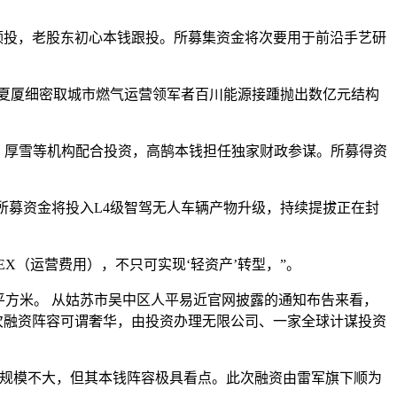
合领投，老股东初心本钱跟投。所募集资金将次要用于前沿手艺研
夏厦细密取城市燃气运营领军者百川能源接踵抛出数亿元结构
械人、厚雪等机构配合投资，高鹄本钱担任独家财政参谋。所募得资
募资金将投入L4级智驾无人车辆产物升级，持续提拔正在封
X（运营费用），不只可实现‘轻资产’转型，”。
平方米。 从姑苏市吴中区人平易近官网披露的通知布告来看，
此次融资阵容可谓奢华，由投资办理无限公司、一家全球计谋投资
规模不大，但其本钱阵容极具看点。此次融资由雷军旗下顺为