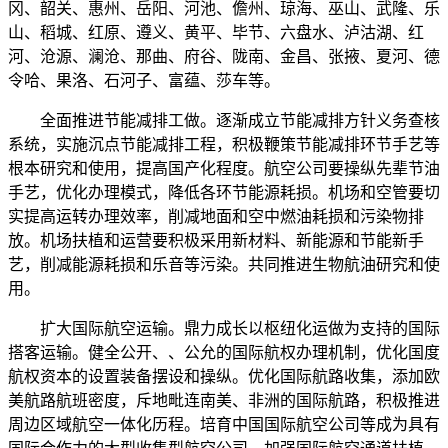
冈、韶关、惠州、岳阳、河池、儋州、琼海、巫山、武隆、乐
山、稻城、红原、遵义、黄平、毕节、六盘水、泸沽湖、红
河、沧源、澜沧、那曲、府谷、陇南、金昌、张掖、夏河、德
令哈、果洛、石河子、富蕴、莎车等。
全面推进节能减排工做。逐渐成立节能减排方针义务查核
系统，实施沉点节能减排工程，积极鞭策节能减排环节手艺等
根本研究和使用，提高国产化程度。航空公司要操纵先辈节油
手艺，优化办理模式，降低各环节能源耗损。机场和空管要切
实提高运转办理效率，削减地面和空中燃油耗损和污染物排
放。机场扶植和运营要积极采用新材料、新能源和节能新手
艺，削减能源耗损和乐音等污染。共同推进生物航油研究和使
用。
扩大国际航空运输。鼎力成长以枢纽化运做为支持的国际
搭客运输。健全公开、、公允的国际航权办理机制，优化国度
航权资本的设置装备摆设和操纵。优化国际航路收集，添加欧
美航路航班密度，斥地毗连南美、非洲的国际航路，积极推进
周边区域航空一体化历程。培育中国国际航空公司等成为具有