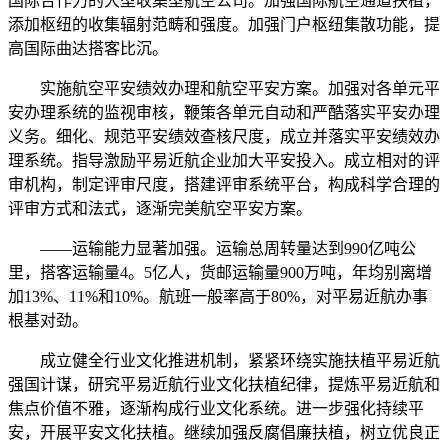
国际合作力的大型收集型航空公司。加强国际航空通道扶植，
添加枢纽的收集辐射范畴和强度。加强门户枢纽集散功能，提
高国际曲达搭客比沉。
实施航空平安绩效办理和航空平安方案。加强对各单元平
安办理系统的监视审核，鞭策各单元自动和严酷落实平安办理
义务。细化、规范平安绩效查核尺度，成立并落实平安绩效办
理系统。指导激励平易近航企业加大平安投入。成立相对的评
审机构，制定评审尺度，搭建评审系统平台，构成科学合理的
评审方式和法式，逐渐完美航空平安方案。
——运输能力显著加强。运输总周转量达到990亿吨公
里，搭客运输量4。5亿人，货邮运输量900万吨，年均别离增
加13%、11%和10%。航班一般率高于80%，对平易近航办事
根基对劲。
成立健全行业文化推进机制，紧紧环绕实施扶植平易近航
强国计谋，研究平易近航行业文化扶植纪律，提炼平易近航和
焦点价值不雅，逐渐构成行业文化系统。进一步强化持续平
安，开展平安文化扶植。继续加强反腐倡廉扶植，树立优良正