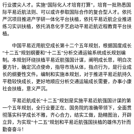
行业拔尖人才。实施“国际化人才培育打算”，培育一批熟悉国
际平易近航法则、可以或许参取国际合作的复合型人才。依托
严沉项目推进产学研一体化平台扶植，依托平易近航企业推进
练习实训扶植，依托消息化手艺启动平易近航近程教育平台扶
植。
中国平易近用航空成长第十二个五年规划，根据国度成长
“十二五”规划纲要和“十二五”分析交通运输系统成长规划编
制。本规划环绕扶植平易近航强国计谋，阐明成长思，明白次
要方针，确定沉点使命，指导市场从体，指点行为，是行业成
长的纲要性文件。编制和实施本规划，对于推进平易近航持久
平稳较快成长，更好地顺应分析交通运输成长需要，办事小康
社会扶植，意义严沉。
平易近航成长“十二五”规划是实施平易近航强国计谋的第
一个五年规划，全行业要正在、国务院的准确带领下，全面贯
彻落实科学成长不雅，齐心合力，结实工做，励精图治，开辟
立异，为实现“十二五”规划和平易近航强国扶植的雄伟方针而
勤奋奋斗！