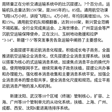
周转量正在分析交通运输系统中的比沉提拔2。7个百分点。运
输机队总量达到1597架，是2005年的1。85倍。通用航空功课
飞翔14万小时，讲授飞翔21。4万小时，年均别离增加10。5%
和15%。通用航空机队规模翻番，达到1010架，新兴营业范畴
不竭拓展。全行业完成奥运会、上海世博会、广州亚运会等严
沉航空运输保障使命，正在汶川、玉树地动救援和拉萨
“3·14”、新疆“7·5”等突发事务告急运输中阐扬了主要感化。
全面提拔平易近航消息化程度。积极成长电子商务，全面
推进航空运输企业消息化，优先提拔企业消息支撑系统。扶植
以搭客为核心的式运输消息系统，加速焦点消息平台的换代升
级。使用物联网手艺。继续完美电子政务扶植，提拔公共办事
和办理能力。强化根本消息收集和主要消息系统平安。加强企
业消息资本的整合取共享，健全消息化尺度和规范。成立平易
近航消息产物的准入和机制。
新建沈阳、武汉等10个区域（终端）管制核心，扩容、上
海、广州等10个管制单元的从动化系统，扶植、上海、广州、
成都、西安、沈阳6套进离场排序系统。