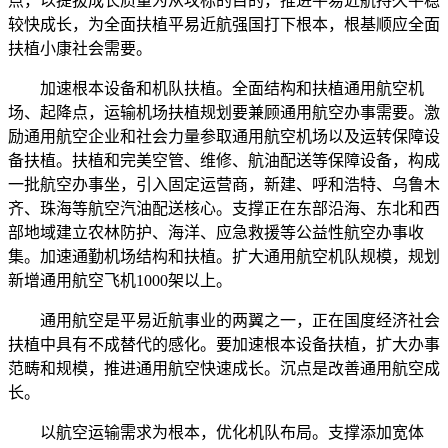
点，以提拔成长质量为从攻标的目的，推进平易近航持久平稳
较快成长，为全面扶植平易近航强国打下根本，根基顺应全面
扶植小康社会需要。
加速根本设备和机队扶植。全面结构和扶植通用航空机
场、起降点，运输机场扶植规划要兼顾通用航空办事需要。激
励通用航空企业和社会力量参取通用航空机场以及运转保障设
备扶植。扶植和完美空管、维修、航油配送等保障设备，构成
一批航空办事坐，引入固定运营商，新建、呼和浩特、乌鲁木
齐、珠海等航空汽油配送核心。支撑正在东部沿海、东北和西
部地域建立农林防护、海洋、应急救援等公益性航空办事收
集。加速通勤机场结构和扶植。扩大通用航空机队规模，规划
新增通用航空飞机1000架以上。
通用航空是平易近航事业的两翼之一，正在国度经济社会
扶植中具有不成替代的感化。要加速根本设备扶植，扩大办事
范畴和规模，推进通用航空快速成长。沉点是改善通用航空成
长。
以航空运输需求为根本，优化机队布局。支撑添加宽体