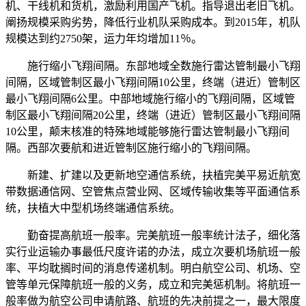
机、干线机和货机，激励利用国产飞机。指导退出老旧飞机。
阐扬规模采购劣势，降低行业机队采购成本。到2015年，机队
规模达到约2750架，运力年均增加11％。
施行缩小飞翔间隔。东部地域全数施行雷达管制最小飞翔
间隔，区域管制区最小飞翔间隔10公里，终端（进近）管制区
最小飞翔间隔6公里。中部地域施行缩小的飞翔间隔，区域管
制区最小飞翔间隔20公里，终端（进近）管制区最小飞翔间隔
10公里，颠末核准的特殊地域能够施行雷达管制最小飞翔间
隔。西部次要航和进近管制区施行缩小的飞翔间隔。
新建、扩建以及更新地空通信系统，扶植完美平易近航宽
带数据通信网、空管焦点营业网、区域传输收集等平面通信系
统，扶植大中型机场终端通信系统。
勤奋提高航班一般率。完美航班一般率统计法子，细化落
实行业运输办事最低尺度许诺的办法，成立次要机场航班一般
率、平均耽搁时间的消息传递机制。明白航空公司、机场、空
管等单元保障航班一般的义务，成立和完美惩机制。将航班一
般率做为航空公司申请航路、航班的先决前提之一，最大限度