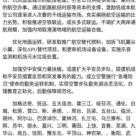
市、沉点旅逛城市的航班密度。引空公司供给多条理、差同化
的航空办事。通过航路航班时辰等资本的支撑，激励低成本航
空公司逐渐进入次要的干线运输市场。充实阐扬航空运输的比
力劣势，积极推进空铁联运，成长多式联运。不竭扩大两岸通
航规模，加强内地取港澳地域的航空运输合做。
优化地面运转，研发取推广航空替代燃料，加拆飞机翼尖
小翼，深化APU替代项目，和更新机场设备设备，实施乐音
监测和机场污水垃圾处置。
加强空中安保力量扶植。适度扩大平安员步队，提拔机组
和平安员措置反恐和突发事务的能力。成立空警施行“急难险
沉”使命的勤务运转机制，实现空警步队勤务调派灵活化，办
理教育正轨化，后勤保障规范化。
加格达奇、抚远、五大连池、建三江、绥芬河、通化、白
城、松原、营口、新、承德、、邢台、吕梁、五台山、临汾、
朔州、阿尔山、巴彦淖尔、霍林河、扎兰屯、乌兰察布、日
照、苏中、丽水、嘉兴、三明、莆田、上饶、宜春、芜湖、九
华山、商丘、信阳、豫东北、平顶山、神农架、、衡阳、武