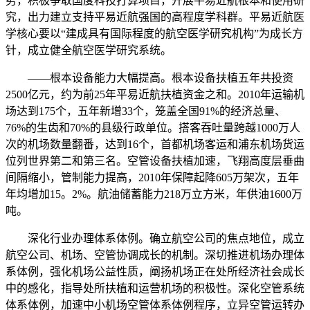
势，积极争取国度科技打算项目，开展平易近航根本和使用研
究，出力建立支持平易近航强国的高程度学科群。平易近航医
学核心要以“建成具有国际程度的航空医学研究机构”为成长方
针，成立健全航空医学研究系统。
——根本设备能力大幅提高。根本设备扶植五年共投资
2500亿元，约为前25年平易近航扶植资金之和。2010年运输机
场达到175个，五年新增33个，笼盖全国91%的经济总量、
76%的生齿和70%的县级行政单位。搭客吞吐量跨越1000万人
次的机场数量翻番，达到16个，首都机场客运和浦东机场货运
位列世界第二和第三名。空管设备扶植加速，飞翔高度层垂曲
间隔缩小，管制能力提高，2010年保障起降605万架次，五年
年均增加15。2%。航油储蓄能力218万立方米，年供油1600万
吨。
深化行业办理体系体例。确立航空公司的焦点地位，成立
航空公司、机场、空管协调成长的机制。深切推进机场办理体
系体例，强化机场公益性质，阐扬机场正在处所经济社会成长
中的感化，指导处所扶植和运营机场的积极性。深化空管系统
体系体例，加速中小机场空管体系体例程序，立异空管运转办