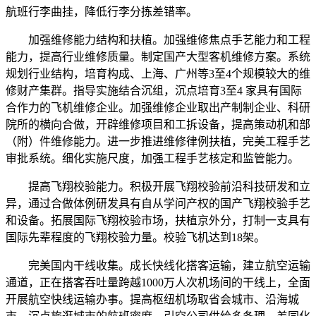
航班行李曲挂，降低行李分拣差错率。
加强维修能力结构和扶植。加强维修焦点手艺能力和工程
能力，提高行业维修质量。制定国产大型客机维修方案。系统
规划行业结构，培育构成、上海、广州等3至4个规模较大的维
修财产集群。指导实施结合沉组，沉点培育3至4 家具有国际
合作力的飞机维修企业。加强维修企业取出产制制企业、科研
院所的横向合做，开辟维修项目和工拆设备，提高策动机和部
（附）件维修能力。进一步推进维修律例扶植，完美工程手艺
审批系统。细化实施尺度，加强工程手艺核定和监管能力。
提高飞翔校验能力。积极开展飞翔校验前沿科技研发和立
异，通过合做体例研发具有自从学问产权的国产飞翔校验手艺
和设备。拓展国际飞翔校验市场，扶植京外分，打制一支具有
国际先辈程度的飞翔校验力量。校验飞机达到18架。
完美国内干线收集。成长快线化搭客运输，建立航空运输
通道，正在搭客吞吐量跨越1000万人次机场间的干线上，全面
开展航空快线运输办事。提高枢纽机场取省会城市、沿海城