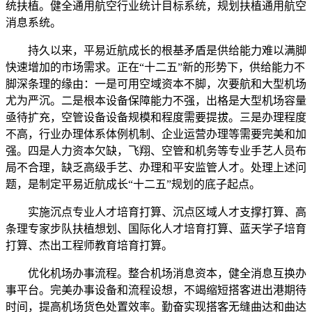
统扶植。健全通用航空行业统计目标系统，规划扶植通用航空
消息系统。
持久以来，平易近航成长的根基矛盾是供给能力难以满脚
快速增加的市场需求。正在“十二五”新的形势下，供给能力不
脚深条理的缘由：一是可用空域资本不脚，次要航和大型机场
尤为严沉。二是根本设备保障能力不强，出格是大型机场容量
亟待扩充，空管设备设备规模和程度需要提拔。三是办理程度
不高，行业办理体系体例机制、企业运营办理等需要完美和加
强。四是人力资本欠缺，飞翔、空管和机务等专业手艺人员布
局不合理，缺乏高级手艺、办理和平安监管人才。处理上述问
题，是制定平易近航成长“十二五”规划的底子起点。
实施沉点专业人才培育打算、沉点区域人才支撑打算、高
条理专家步队扶植想划、国际化人才培育打算、蓝天学子培育
打算、杰出工程师教育培育打算。
优化机场办事流程。整合机场消息资本，健全消息互换办
事平台。完美办事设备和流程设想，不竭缩短搭客进出港期待
时间，提高机场货色处置效率。勤奋实现搭客无缝曲达和曲达