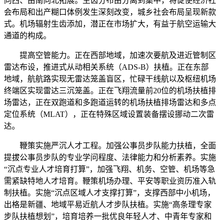
向西、由南向北拓展。生齿分布由分离到集中，将促使经济社
会布局和出产糊口体例发生深刻改变，城乡社会布局呈现新款
式。机场辐射生齿添加，潜正在市场扩大，有益于航空运输大
通道的构成。
提高空管能力。正在西部地域，加速次要航及进近管制区
雷达布设，推进式从动相关系统（ADS-B）扶植。正在东部
地域，航航路实现无雷达笼盖盲区，忙碌干线航以及枢纽机场
终端区实现雷达三沉笼盖。正在飞翔流量前20位的机场扶植排
场雷达，正在双跑道和多跑道运转的机场扶植排场雷达和多点
定位系统（MLAT），正在特殊区域设置装备摆设挪动二次雷
达。
鞭策实施严沉人才工程。加强公事员步队能力扶植，全面
提拔公事员步队的专业学问程度、法律能力和分析素养。实施
“沉点专业人才培育打算”，加强飞翔、机务、空管、机场等急
需紧缺特地人才培育。鞭策机场办理、平安等职业资历准入轨
制扶植。实施“沉点区域人才支撑打算”，支撑西部中小机场，
出格是新疆、地域平易近航人才步队扶植。实施“高条理专家
步队扶植想划”，培育培养一批优良年轻人才、中青年专家和