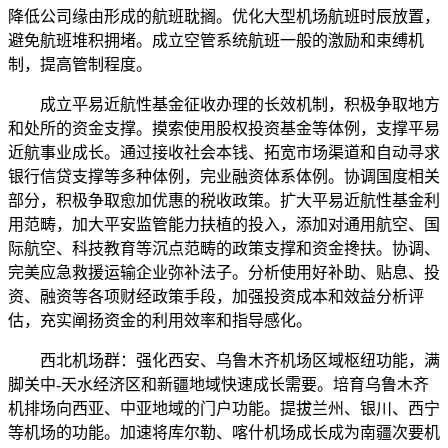
降低公司缘由形成的航班耽搁。优化大型机场航班时辰放置，
避免航班堆积拥堵。成立空管系统航班一般的激励和束缚机
制，提高管制程度。
成立平易近航性基金征收办理的长效机制，积极争取地方
和处所的资金支撑。摸索使用股权投资基金等体例，支撑平易
近航事业成长。通过接收社会本钱、拓宽市场渠道和自动寻求
银行信贷支撑等多种体例，完业融资体系体例。协调国度相关
部分，积极争取愈加优惠的税收政策。扩大平易近航性基金利
用范畴，加大平安监管能力扶植的投入，添加对通用航空、国
际航空、科技教育等沉点范畴的政策支撑和资金搀扶。协调、
完美应急救援运输企业弥补法子。分析使用好补助、贴息、投
资、融资等各项财经政策手段，加强投资成本和效益分析评
估，充实阐扬资金的利用效率和指导感化。
西北机场群：强化西安、乌鲁木齐机场区域枢纽功能，满
脚关中-天水经济区和新疆地域快速成长需要。培育乌鲁木齐
机排场向西亚、中亚地域的门户功能。提拔兰州、银川、西宁
等机场的功能。加速将库尔勒、喀什机场成长成为南疆次要机