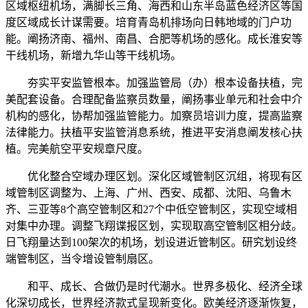
区域枢纽机场，满脚长三角、海西和山东半岛蓝色经济区等国
度区域成长计谋需要。培育青岛机排场向日韩地域的门户功
能。阐扬济南、福州、南昌、合肥等机场的感化。成长淮安等
干线机场，新增九华山等干线机场。
夯实平安监管根本。加强监管局（办）根本设备扶植，完
美配套设备。合理配备监察员数量，阐扬事业单元和社会中介
机构的感化，协帮加强监管能力。加察员培训力度，提高监察
法律能力。扶植平安监管消息系统，推进平安消息阐发核心扶
植。完美航空平安规章尺度。
优化整合空域办理区划。深化区域管制区沉组，将现有区
域管制区调整为、上海、广州、西安、成都、沈阳、乌鲁木
齐、三亚等8个高空管制区和27个中低空管制区，实现空域相
对集中办理。调整飞翔谍报区划，实现取高空管制区相分歧。
日飞翔量达到100架次的机场，划设进近管制区。研究划设终
端管制区，当令增设管制扇区。
和平、成长、合做仍是时代潮水。世界多极化、经济全球
化深切成长，世界经济款式呈现新变化。欧美经济逐渐恢复，