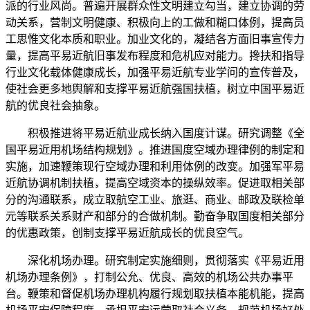
派的行业风尚。普遍开展群众性文明建立勾当，建立协调的劳
动关系，营制文明健康、积极向上的工做和糊口体例，提高员
工思惟文化本质和职业。加业文化的，凝结各方面旧事宣传力
量，提高平易近航旧事发布程度和危机应对能力。搀扶和指导
行业文化载体健康成长，加强平易近航专业学问的宣传普及，
使社会更多地舆解和支撑平易近航强国扶植，树立中国平易近
航的优良社会抽象。
积极推进将平易近航业成长纳入国度计谋。研究调整《全
国平易近用机场结构规划》。推进国度空域办理律例的制定和
实施，加速鞭策现行空域办理和利用体例的改变。加强军平易
近航协调机制扶植，提高空域资本的操纵效率。促进取相关部
分的沟通联系，成立取航空工业、旅逛、商业、邮政及联检单
元等联系关系财产和部分的合做机制。勤奋争取国度相关部分
的优惠政策，创制支撑平易近航成长的优良空气。
深化机场办理。研究制定实施细则，贯彻落实《平易近用
机场办理条例》，打制公允、优良、高效的机场公共办事平
台。鞭策和督促机场办理机构履行规划取扶植本能机能，提高