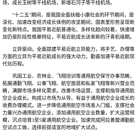
场，成长玉树等干线机场，新增石河子等干线机场。
“十二五”期间，是我国全面扶植小康社会的环节期间，是
深化、加速改变经济成长体例的攻坚期间，国表里形势呈现新
变化新特点。我国平易近航普通化、多样化趋向较着，快速增
加仍是阶段性根基特征，平易近航成长送来新的汗青机缘期。
立异驱动。全面提拔平易近航立异能力，将手艺、办理等
方面的立异为平易近航成长的强大动力，勤奋加速平易近航现
代化历程。
巩固工业、农林业、飞翔培训等通用航空保守办事范畴，
拓展通勤飞翔、公事飞翔、航空旅逛和私家飞翔等新兴营业范
畴，满脚市场多样化需求。改善市场运营，支撑和指导通用航
空企业成长。构成以市场为从导、有益于通用航空企业成长的
收费办理模式。进一步降低通用航空市场准入门槛，支撑社会
力量兴办通用航空企业，添加通用航空企业数量，扩大运营规
模，沉点培育3至5家通用航空企业。加速完成阿拉善盟通勤航
空试点工做，选择前提适宜的地域扩大试点。