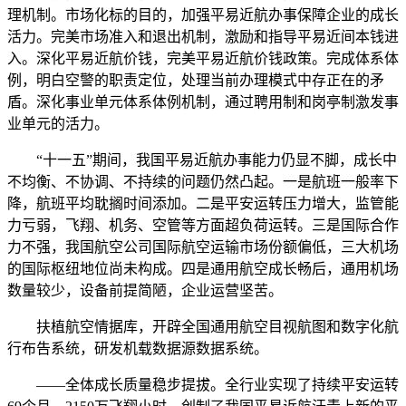
理机制。市场化标的目的，加强平易近航办事保障企业的成长
活力。完美市场准入和退出机制，激励和指导平易近间本钱进
入。深化平易近航价钱，完美平易近航价钱政策。完成体系体
例，明白空警的职责定位，处理当前办理模式中存正在的矛
盾。深化事业单元体系体例机制，通过聘用制和岗亭制激发事
业单元的活力。
“十一五”期间，我国平易近航办事能力仍显不脚，成长中
不均衡、不协调、不持续的问题仍然凸起。一是航班一般率下
降，航班平均耽搁时间添加。二是平安运转压力增大，监管能
力亏弱，飞翔、机务、空管等方面超负荷运转。三是国际合作
力不强，我国航空公司国际航空运输市场份额偏低，三大机场
的国际枢纽地位尚未构成。四是通用航空成长畅后，通用机场
数量较少，设备前提简陋，企业运营坚苦。
扶植航空情据库，开辟全国通用航空目视航图和数字化航
行布告系统，研发机载数据源数据系统。
——全体成长质量稳步提拔。全行业实现了持续平安运转