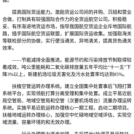
做。
提高国际货运能力。激励货运公司间的并购、沉组和营业
合做，打制具有较强国际合作力的全货运航空公司。积极稳
妥、有序渐进地货运市场，指导我国航空货运企业斥地国际航
路，插手国际航空货运联盟，扩展国际货运收集。加强取海关
等联检部分的协做，实行便当通关、异地清关，提高货色通关
效率。
——节能减排全面推进。能源节约和污染排放节制取得较
着成效，吨公里能耗和二氧化碳排放量五年平均比“十一五”下
降3%以上，新建机场垃圾无害化及污水处置率均达到85%。
扶植空管运转办理系统。建立全国集中处置事后飞翔打算
系统平台，实现领航打算分离受理和集中处置。成立平易近航
局空管局、地域空管局和空管（次要机场塔台）流量办理运转
系统。实施平易近航运转办理核心一期工程，启动二期项目。
扶植地域运转办理核心，加强空中忙碌地域空域评估，实现空
域流量、容量环境的和无效办理。