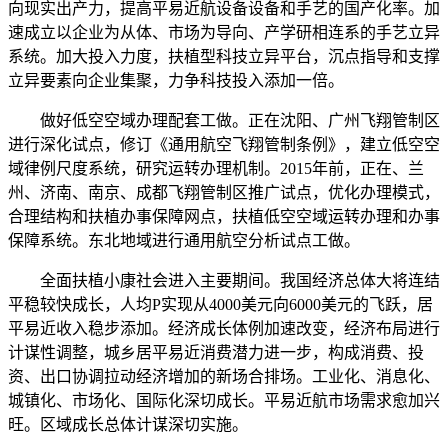
向现实出产力，提高平易近航设备设备和手艺的国产化率。加
速成立以企业为从体、市场为导向、产学研相连系的手艺立异
系统。加大投入力度，扶植型科技立异平台，沉点指导和支撑
立异要素向企业集聚，力争科技投入添加一倍。
做好低空空域办理配套工做。正在沈阳、广州飞翔管制区
进行深化试点，修订《通用航空飞翔管制条例》，建立低空空
域律例尺度系统，研究运转办理机制。2015年前，正在、兰
州、济南、南京、成都飞翔管制区推广试点，优化办理模式，
合理结构和扶植办事保障网点，扶植低空空域运转办理和办事
保障系统。东北地域进行通用航空分析试点工做。
全面扶植小康社会进入主要期间。我国经济总体大将连结
平稳较快成长，人均P实现从4000美元向6000美元的飞跃，居
平易近收入稳步添加。经济成长体例加速改变，经济布局进行
计谋性调整，城乡居平易近消费潜力进一步，构成消费、投
资、出口协调拉动经济增加的新场合排场。工业化、消息化、
城镇化、市场化、国际化深切成长。平易近航市场需求愈加兴
旺。区域成长总体计谋深切实施。