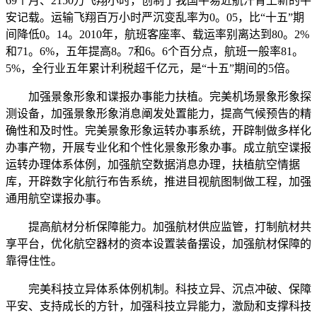
69个月、2150万飞翔小时，创制了我国平易近航汗青上新的平
安记载。运输飞翔百万小时严沉变乱率为0。05，比“十五”期
间降低0。14。2010年，航班客座率、载运率别离达到80。2%
和71。6%，五年提高8。7和6。6个百分点，航班一般率81。
5%，全行业五年累计利税超千亿元，是“十五”期间的5倍。
加强景象形象和谍报办事能力扶植。完美机场景象形象探
测设备，加强景象形象消息阐发处置能力，提高气候预告的精
确性和及时性。完美景象形象运转办事系统，开辟制做多样化
办事产物，开展专业化和个性化景象形象办事。成立航空谍报
运转办理体系体例，加强航空数据消息办理，扶植航空情据
库，开辟数字化航行布告系统，推进目视航图制做工程，加强
通用航空谍报办事。
提高航材分析保障能力。加强航材供应监管，打制航材共
享平台，优化航空器材的资本设置装备摆设，加强航材保障的
靠得住性。
完美科技立异体系体例机制。科技立异、沉点冲破、保障
平安、支持成长的方针，加强科技立异能力，激励和支撑科技