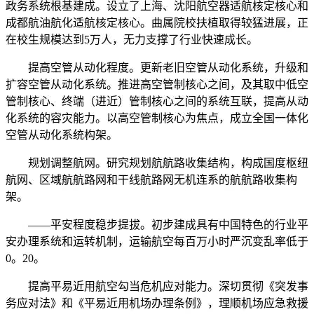
政务系统根基建成。设立了上海、沈阳航空器适航核定核心和
成都航油航化适航核定核心。曲属院校扶植取得较猛进展，正
在校生规模达到5万人，无力支撑了行业快速成长。
提高空管从动化程度。更新老旧空管从动化系统，升级和
扩容空管从动化系统。推进高空管制核心之间，及其取中低空
管制核心、终端（进近）管制核心之间的系统互联，提高从动
化系统的容灾能力。以高空管制核心为焦点，成立全国一体化
空管从动化系统构架。
规划调整航网。研究规划航航路收集结构，构成国度枢纽
航网、区域航航路网和干线航路网无机连系的航航路收集构
架。
——平安程度稳步提拔。初步建成具有中国特色的行业平
安办理系统和运转机制，运输航空每百万小时严沉变乱率低于
0。20。
提高平易近用航空勾当危机应对能力。深切贯彻《突发事
务应对法》和《平易近用机场办理条例》，理顺机场应急救援