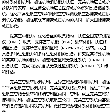
的体系体例机制。加强机场消防能力扶植，完美机场应急救护
步队和专家库，成立健全机场应急医疗救护物资和设备储蓄系
统。强化平易近航空管局和地域空管局两级航空器搜索救援协
调核心功能。加强取现有搜索救援机构的共同，扩大国际搜索
救援协做。
提高空中能力。优化台坐的收集结构，扶植全国范畴测距
仪（DME）收集，支撑基于机能（PBN）运转体例。扶植终
端区设备，支撑所需机能和区域（RNP/RNAV）运转。扶植
具备多种进近能力和多样进近体例的设备。研究提高特殊机场
和高高原机场的能力。加速地基区域无缺性系统（GRIMS）
设备扶植，完成领受机自从无缺性监测系统（RAIM）的升级
和评估。
完美空管运转协调机制。立异空域办理和利用机制，加强
军平易近航空管协调共同，完美互派联络员轨制，推进军平易
近航空管结合运转和终端管制区内同一管制。成立完美空域矫
捷利用机制。加强空管系统取航空公司、完美空管系统内部运
转消息传递和协同决策机制。做好空域办理体系体例的配套工