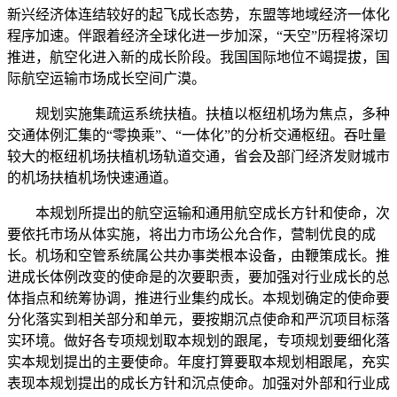
新兴经济体连结较好的起飞成长态势，东盟等地域经济一体化
程序加速。伴跟着经济全球化进一步加深，“天空”历程将深切
推进，航空化进入新的成长阶段。我国国际地位不竭提拔，国
际航空运输市场成长空间广漠。
规划实施集疏运系统扶植。扶植以枢纽机场为焦点，多种
交通体例汇集的“零换乘”、“一体化”的分析交通枢纽。吞吐量
较大的枢纽机场扶植机场轨道交通，省会及部门经济发财城市
的机场扶植机场快速通道。
本规划所提出的航空运输和通用航空成长方针和使命，次
要依托市场从体实施，将出力市场公允合作，营制优良的成
长。机场和空管系统属公共办事类根本设备，由鞭策成长。推
进成长体例改变的使命是的次要职责，要加强对行业成长的总
体指点和统筹协调，推进行业集约成长。本规划确定的使命要
分化落实到相关部分和单元，要按期沉点使命和严沉项目标落
实环境。做好各专项规划取本规划的跟尾，专项规划要细化落
实本规划提出的主要使命。年度打算要取本规划相跟尾，充实
表现本规划提出的成长方针和沉点使命。加强对外部和行业成