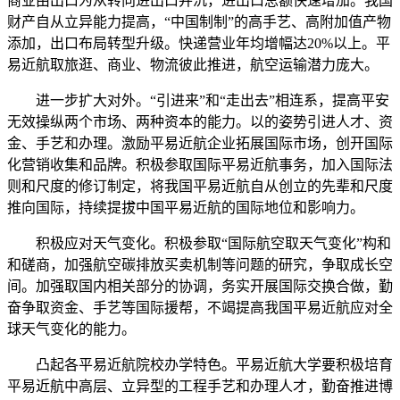
商业由出口为从转向进出口并沉，进出口总额快速增加。我国
财产自从立异能力提高，“中国制制”的高手艺、高附加值产物
添加，出口布局转型升级。快递营业年均增幅达20%以上。平
易近航取旅逛、商业、物流彼此推进，航空运输潜力庞大。
进一步扩大对外。“引进来”和“走出去”相连系，提高平安
无效操纵两个市场、两种资本的能力。以的姿势引进人才、资
金、手艺和办理。激励平易近航企业拓展国际市场，创开国际
化营销收集和品牌。积极参取国际平易近航事务，加入国际法
则和尺度的修订制定，将我国平易近航自从创立的先辈和尺度
推向国际，持续提拔中国平易近航的国际地位和影响力。
积极应对天气变化。积极参取“国际航空取天气变化”构和
和磋商，加强航空碳排放买卖机制等问题的研究，争取成长空
间。加强取国内相关部分的协调，务实开展国际交换合做，勤
奋争取资金、手艺等国际援帮，不竭提高我国平易近航应对全
球天气变化的能力。
凸起各平易近航院校办学特色。平易近航大学要积极培育
平易近航中高层、立异型的工程手艺和办理人才，勤奋推进博