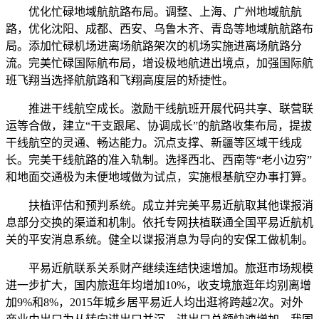
优化忙碌地域航航路布局。调整、上海、广州地域航航
路，优化沈阳、成都、西安、乌鲁木齐、青岛等地域航航路布
局。添加忙碌机场进离场航路架次的机场实施进离场航路分
流。完美忙碌国际航布局，增设极地航进出境点，加强国际航
班飞翔当选择航航路和飞翔高度层的矫捷性。
推进干线航空成长。激励干线航班开展代码共享、联营联
运等合做，建立“干支跟尾、协调成长”的航路收集布局，提拔
干线航空的灵通、畅达能力。沉点支撑、新疆等区域干线成
长。完美干线航路的准入轨制。选择西北、西南等“老小边穷”
和地面交通极为未便地域做为试点，实施根基航空办事打算。
扶植评估和预判系统。成立并完美平易近航取其他谍报消
息部分交换的渠道和机制。依托专网扶植联通全国平易近航机
关的平安消息系统。健全以谍报消息为导向的安保工做机制。
平易近航联系关系财产继续连结快速增加。旅逛市场规模
进一步扩大，国内旅逛年均增加10%，收支境旅逛年均别离增
加9%和8%，2015年城乡居平易近人均出逛将跨越2次。对外