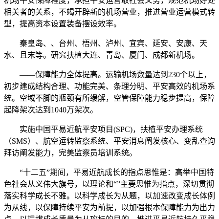
机场平安保障程度，承担平安运营取社会义务，规范机场好处
相关者的关系，不竭开辟新的机场营业，推进营业运营模式转
型，提高资本设置装备摆设效率。
秦皇岛、、台州、梧州、泸州、宜宾、延安、安康、天
水、且末等。研究扶植大连、青岛、厦门、成都新机场。
——保障能力全体提高。运输机场数量达到230个以上，
初步建成结构合理、功能完美、条理分明、平安高效的机场系
统。空域不脚的瓶颈有所缓解，空管保障能力稳步提高，保障
起降架次达到1040万架次。
实施中国平易近航平安项目(SPC)，扶植平安办理系统
（SMS）、航空运转监察系统、平安消息阐发核心、变乱查询
拜访阐发能力，完美监察员培训系统。
“十二五”期间，平易近航成长的指点思惟是：高举中国特
色社会从义伟大旗号，以理论和“”主要思惟为指点，深切贯彻
落实科学成长不雅。以科学成长为从题，以加速改变成长体例
为从线，以保障持续平安为前提，以加强根本保障能力为出力