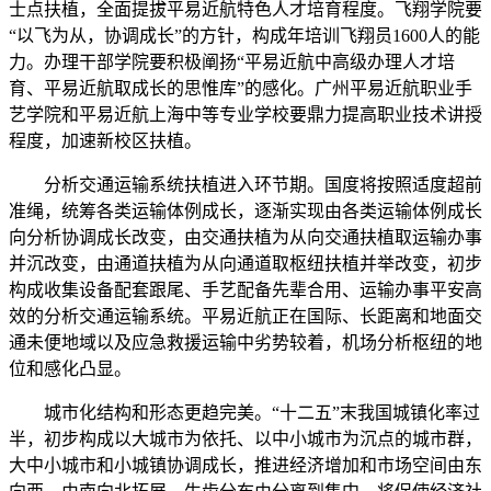
士点扶植，全面提拔平易近航特色人才培育程度。飞翔学院要
“以飞为从，协调成长”的方针，构成年培训飞翔员1600人的能
力。办理干部学院要积极阐扬“平易近航中高级办理人才培
育、平易近航取成长的思惟库”的感化。广州平易近航职业手
艺学院和平易近航上海中等专业学校要鼎力提高职业技术讲授
程度，加速新校区扶植。
分析交通运输系统扶植进入环节期。国度将按照适度超前
准绳，统筹各类运输体例成长，逐渐实现由各类运输体例成长
向分析协调成长改变，由交通扶植为从向交通扶植取运输办事
并沉改变，由通道扶植为从向通道取枢纽扶植并举改变，初步
构成收集设备配套跟尾、手艺配备先辈合用、运输办事平安高
效的分析交通运输系统。平易近航正在国际、长距离和地面交
通未便地域以及应急救援运输中劣势较着，机场分析枢纽的地
位和感化凸显。
城市化结构和形态更趋完美。“十二五”末我国城镇化率过
半，初步构成以大城市为依托、以中小城市为沉点的城市群，
大中小城市和小城镇协调成长，推进经济增加和市场空间由东