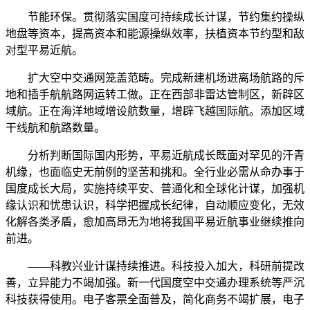
节能环保。贯彻落实国度可持续成长计谋，节约集约操纵
地盘等资本，提高资本和能源操纵效率，扶植资本节约型和敌
对型平易近航。
扩大空中交通网笼盖范畴。完成新建机场进离场航路的斥
地和插手航航路网运转工做。正在西部非雷达管制区，新辟区
域航。正在海洋地域增设航数量，增辟飞越国际航。添加区域
干线航和航路数量。
分析判断国际国内形势，平易近航成长既面对罕见的汗青
机缘，也面临史无前例的坚苦和挑和。全行业必需从命办事于
国度成长大局，实施持续平安、普通化和全球化计谋，加强机
缘认识和忧患认识，科学把握成长纪律，自动顺应变化，无效
化解各类矛盾，愈加高昂无为地将我国平易近航事业继续推向
前进。
——科教兴业计谋持续推进。科技投入加大，科研前提改
善，立异能力不竭加强。新一代国度空中交通办理系统等严沉
科技获得使用。电子客票全面普及，简化商务不竭扩展，电子