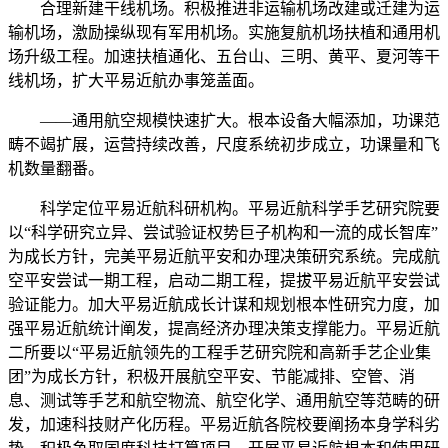
合理新建干线机场。积极推进非运输机场改建或迁建为运
输机场，激励操纵现有军用机场。实施复航机场扶植和通用机
场升级工程。加速扶植通化、五台山、三明、黄平、夏河等干
线机场，扩大平易近航办事笼盖面。
——通用航空规模快速扩大。根本设备大幅添加，功课范
畴不竭扩展，运营持续改善，尺度系统初步成立，功课量和飞
机数量翻番。
科学定位平易近航科研机构。平易近航科学手艺研究院要
以“科学研究立异、尝试验证权势巨子机构和一流的成长智库”
为成长方针，完美平易近航平安和办理决策研究系统。完成航
空平安尝试一期工程，启动二期工程，提拔平易近航平安尝试
验证能力。加大平易近航成长计谋和规划根本性研究力度，加
强平易近航统计阐发，提高经济办理决策支撑能力。平易近航
二所要以“平易近航领先的工程手艺研究院和高新手艺企业集
团”为成长方针，积极开展航空平安、节能减排、空管、消
息、测试等手艺和航空物流、航空化学、通用航空等范畴的研
发，加速科技财产化历程。平易近航各院校要阐扬本身学科劣