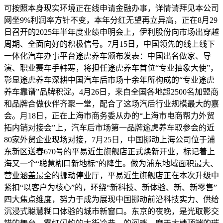
可按照本身现实环境正在线申请金融办事，详情请拜见本公司
网坐9%利润率方针不变，本年分红无望再立异高，正在8月29
日召开的2025年半年度业绩申明会上，伊利股份向市场出穿越
周期、全面向好的积极信号。7月15日，中国领先的线上线下
一体化汽车办事平台途虎养车颁布发表：中国出名做家、导
演、职业赛车手韩寒，将担任途虎养车首位“专业抽象大使”，
彰显途虎养车深耕中国汽车后市场十余年所构成的“专业途虎
养车靠谱”品牌积淀。4月26日，来自全国各地超2500名加盟商
和品牌合做伙伴齐聚一堂，配合了这场汽后行业规模最大的嘉
会。月18日，正在上海市商务委从办的“上海市电商帮力外贸
拓内销对接会”上，汽车后市场第一品牌途虎养车取参会的近
80家外贸企业现场对接，7月25日，中国挪动上海公司位于浦
东新区送春670号的平易近生旗舰店正式焕新开业，标记着上
海又一个“聪慧糊口新地标”的降生。做为浦东地域面积最大、
营业涵盖最全的挪动停业厅，平易近生旗舰店正在本次升级中
紧扣“以客户为核心”的，环绕“新科技、新体验、新、新零售”
四大焦点维度，努力于成为展现中国挪动前沿科技实力、供给
沉浸式聪慧糊口体验的城市新窗口。东京的夜晚，是光取影交