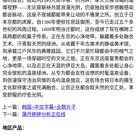
错的舞台。霓虹闪灼的大街冷巷、的河畔、摩天大楼顶端的璀
璨视野——无论是联袂共度浪漫光阴，仍是独自安步感触感染
都会脉动，这座不夜城都能带来让动的不雅景之所。创立于日
本京都的虎屋，自1586年便担任宫廷御用，至今已走过五个多
世纪的风雨过程。1869年明治迁都时，这份成绩了现在横跨工
具两都的和菓子传奇。正在东京的心净地带，躲藏着多处融合
艺术、汗青取天然的绿洲。从收藏千年古美术的静谧美术馆，
到承载江户风华的典雅庭园，它们不只是忙碌都会中的喘气之
地，更是一场穿越时空的文化之旅。正在东京这座富贵都会的
心净地带，以及近正在天涯的伊豆大岛，藏匿着多处能让身心
完全放松的温泉绿洲。从专为都会女性设想的时髦温泉设备，
到弥漫保守汤治风情的岛屿温泉旅店，这些场合将日本的摄生
文化取待客之道完满融合，让您正在都会取天然的交汇处，享
受舒服的疗愈光阴。
上一篇：
韩国+中文字幕+全数片子
下一篇：
蒲月婷婷分析正在线
地区产品：