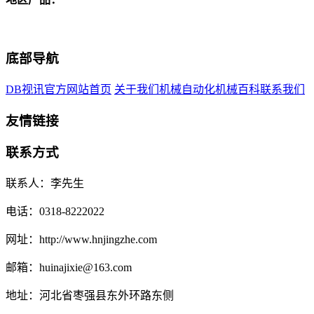
底部导航
DB视讯官方网站首页
关于我们
机械自动化
机械百科
联系我们
友情链接
联系方式
联系人：李先生
电话：0318-8222022
网址：http://www.hnjingzhe.com
邮箱：huinajixie@163.com
地址：河北省枣强县东外环路东侧