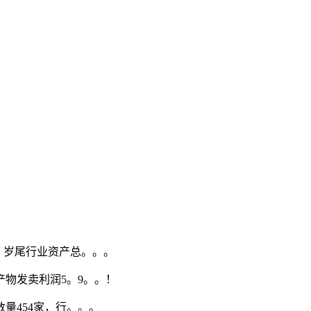
%；岁尾行业资产总。。。
产物发卖利润5。9。。！
量454家，行。。。