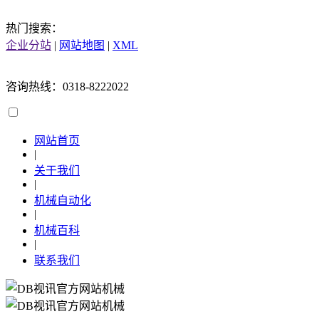
热门搜索：
企业分站
|
网站地图
|
XML
咨询热线：0318-8222022
网站首页
|
关于我们
|
机械自动化
|
机械百科
|
联系我们