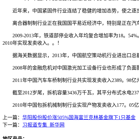
近年来，中国紧固件行业连结了稳健的增加态势，使之逐步
离合器制制行业正在我国国平易近经济中，特别是正在汽车
2009-2013年，铁道部停业收入年均复合增加率为18。54
2010年实现发卖收入。。！
据海关数据显示，2013年，中国航空策动机行业进出口总额为5
2008年的金融危机对中国激光加工设备行业也形成了负面
2011年中国汽车车桥制制行业共实现发卖收入2389。98亿元
截至2012岁尾，拆机容量3436万千瓦，其平分布式水电2
2010年中国包拆机械制制行业实现产物发卖收入177。05亿元
上一篇：
华阳股份股价涨505%国海富兰克林基金旗下1只基金
下一篇：
习报道专集_新华网
地区产品：