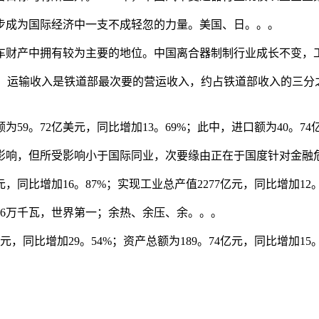
成为国际经济中一支不成轻忽的力量。美国、日。。。
财产中拥有较为主要的地位。中国离合器制制行业成长不变，
%。运输收入是铁道部最次要的营运收入，约占铁道部收入的三分之二，
9。72亿美元，同比增加13。69%；此中，进口额为40。74
影响，但所受影响小于国际同业，次要缘由正在于国度针对金融
，同比增加16。87%；实现工业总产值2277亿元，同比增加12
376万千瓦，世界第一；余热、余压、余。。。
，同比增加29。54%；资产总额为189。74亿元，同比增加15