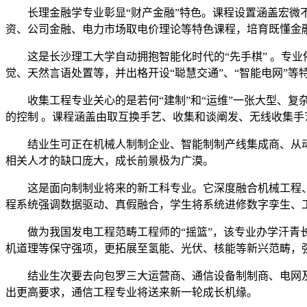
长理金融学专业彰显“财产金融”特色。课程设置涵盖宏微不
资、公司金融、电力市场取电价理论等特色课程，培育既懂金
这是长沙理工大学自动拥抱智能化时代的“先手棋” 。专业依
觉、天然言语处置等，并出格开设“聪慧交通”、“智能电网”等
收集工程专业关心的是若何“建制”和“运维”一张大型、复
的控制 。课程涵盖由取互换手艺、收集和谈阐发、无线收集手
结业生可正在机械人制制企业、智能制制产线集成商、从动化
相关人才的缺口庞大，成长前景极为广漠。
这是面向制制业将来的新工科专业。它深度融合机械工程、
程系统强调数据驱动、真假融合，学生将系统进修数字孪生、
做为我国发电工程范畴工程师的“摇篮”，该专业办学汗青长
机道理等保守强项，更拓展至氢能、光伏、核能等新兴范畴，强
结业生次要去向包罗三大运营商、通信设备制制商、电网及交
出更高要求，通信工程专业将送来新一轮成长机缘。