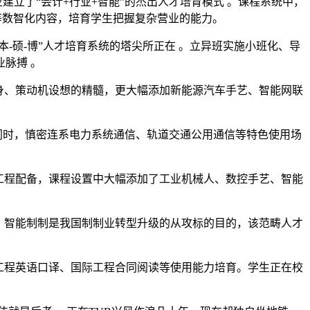
立了“会计+行业+智能”的杰出人才培育模式 。课程系统中，
发等数智化内容，培育学生把握复杂营业的能力。
硕-博”人才培育系统的塔尖所正在 。立异班实施小班化、导
脉搏 。
身、策动机设想的精髓，更大幅添加新能源汽车手艺、智能网联
同时，慎密连系电力系统通信、轨道交通公用通信等特色使用场
工程配备，课程设置中大幅添加了工业机械人、数控手艺、智能
，智能制制是我国制制业转型升级的从攻标的目的，该范畴人才
工程英语口译、国际工程合同阅读等使用能力培育。学生正在校