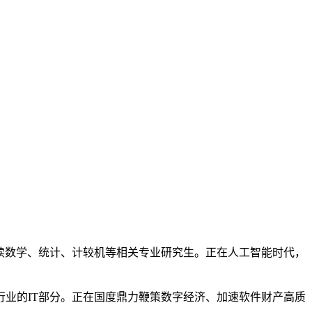
读数学、统计、计较机等相关专业研究生。正在人工智能时代，
业的IT部分。正在国度鼎力鞭策数字经济、加速软件财产高质