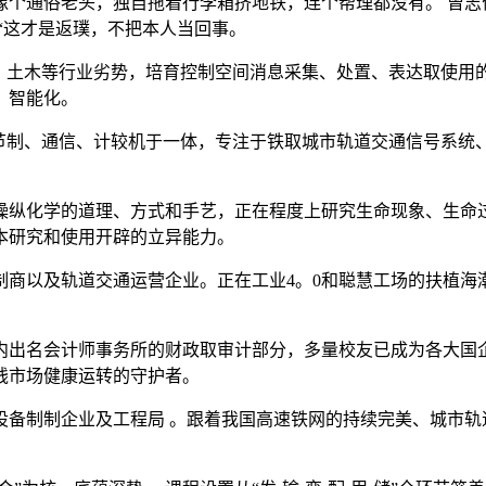
通俗老头，独自拖着行李箱挤地铁，连个帮理都没有。 曾志伟
“这才是返璞，不把本人当回事。
土木等行业劣势，培育控制空间消息采集、处置、表达取使用
、智能化。
制、通信、计较机于一体，专注于铁取城市轨道交通信号系统
纵化学的道理、方式和手艺，正在程度上研究生命现象、生命过
本研究和使用开辟的立异能力。
以及轨道交通运营企业。正在工业4。0和聪慧工场的扶植海
名会计师事务所的财政取审计部分，多量校友已成为各大国企
钱市场健康运转的守护者。
制制企业及工程局 。跟着我国高速铁网的持续完美、城市轨道