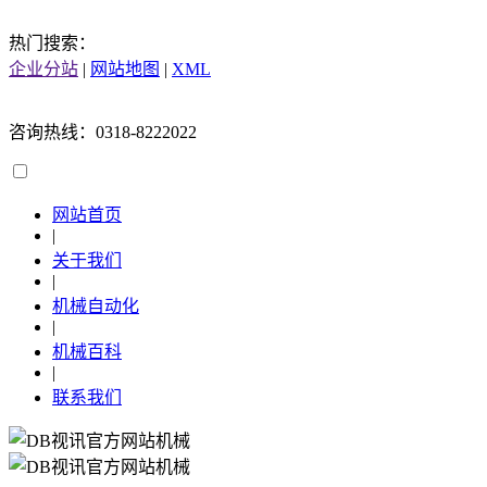
热门搜索：
企业分站
|
网站地图
|
XML
咨询热线：0318-8222022
网站首页
|
关于我们
|
机械自动化
|
机械百科
|
联系我们