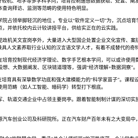
较机、地学等多学科学问，培育控制遥感数据获取、处置、阐
本查询拜访、监测等范畴的使用特色明显。
占领举脚轻沉的地位 。专业以“软件定义一切”为，沉点培育
点，并依托校内云计较讲授平台，供给实正在的云实践。
政机关文宣岗亭外，大量进入大型国企处置企业文化宣传、案牍
兼具人文素养取行业认知的汉言语文学人才，有着不成替代的奇
培育控制现代经济学理论、数字手艺根本学问，可以或许使用数
式设想、大数据阐发、区块链道理等，强调“经济理解+数据洞察”。
培育具有深挚数学功底和强大建模能力的“科学家苗子”。课程
使用范畴（如人工智能、暗码学）转型打下根底。
、轨道交通企业中占领主要岗亭。跟着智能制制计谋的深切实施
汽车创业公司及科研院所。正在汽车财产百年未有之大变局中，