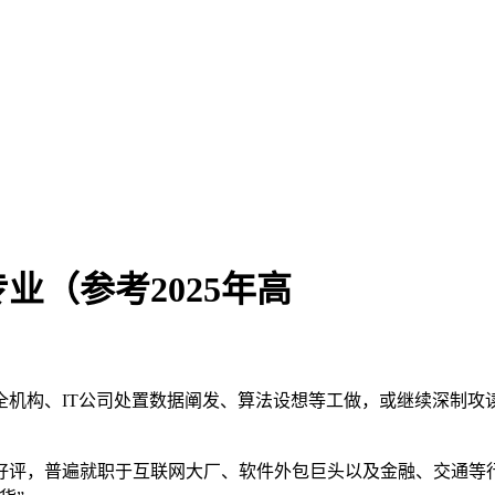
（参考2025年高
构、IT公司处置数据阐发、算法设想等工做，或继续深制攻
，普遍就职于互联网大厂、软件外包巨头以及金融、交通等行