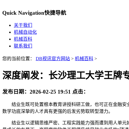
Quick Navigation
快捷导航
关于我们
机械自动化
机械百科
联系我们
您的当前位置：
DB视讯官方网站
>
机械百科
>
深度阐发：长沙理工大学王牌专业
发布日期：
2026-02-25 19:51
点击：
结业生既可处置根本教育讲授科研工做，也可正在金融安全机
数学功底深挚的人才具有更强的后发劣势取转型潜力。
结业生以逻辑思维严密、工程实践能力强而遭到用人单元好评