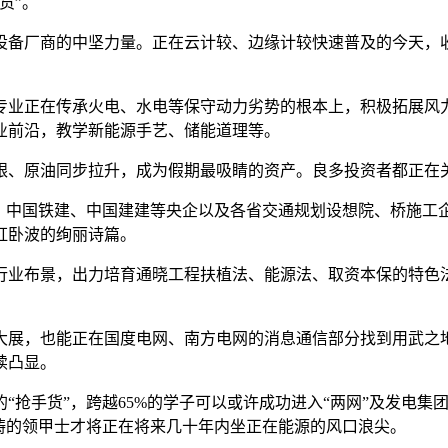
货”。
厂商的中坚力量。正在云计较、边缘计较快速普及的今天，收
业正在传承火电、水电等保守动力劣势的根本上，积极拓展风力
业前沿，教学新能源手艺、储能道理等。
、原油同步拉升，成为假期最吸睛的资产。良多投资者都正在
中国铁建、中国建建等央企以及各省交通规划设想院、桥施工
虹卧波的绚丽诗篇。
业布景，出力培育通晓工程扶植法、能源法、取资本保的特色法
，也能正在国度电网、南方电网的消息通信部分找到用武之地。
续凸显。
手货”，跨越65%的学子可以或许成功进入“两网”及发电集
畴的领甲士才将正在将来几十年内坐正在能源的风口浪尖。