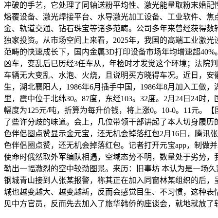
冲破的手艺，它处理了同轴送粉平均性、激光能量取粉末婚配
熔覆设备、激光焊接平台、水导激光加工设备、工业软件、焦
金、轨道交通、钻石珠宝等诸多范畴。公司多年来曾经获得数
独家投资。从市场空间上来看，2025年，我国的高端工业激光
范畴的快速成长下，国内金属3D打印设备市场年均增速超40
凶车，变乱后已历经3任车从，年检时才发觉这个环境；法院判
车辆无大变乱、水泡、火烧，且说明买方晓得车况。近日，安徽
生，湖北襄阳人，1986年6月插手中国，1986年8月加入工做
里，震中位于北纬30。87度，东经103。32度。2月24日
幅度为125元/吨，折算为每升价钱，将上涨0。10-0。1
了些许分歧的味道。会上，几位带领干部讲起了本人切身履历的几
色伴侣圈点赞显示金元宝，还无机会掉落红包2月16日，腾讯
色伴侣圈点赞，还无机会掉落红包。记者打开元宝app，制做
使命时俄然取外军编队相遇，空域态势不明，数量处于劣势，
勒出一幅激烈的空中较劲图景。来历：旧事坊 本认为是一场久别
钢城青山接到人张某报警，称其正在加入同窗林某组织的后，
城也越变越大、越变越新，反而会感觉目生、不习惯，这种表
见中方官员，反而先去加入了旅华韩侨的座谈会，就地就放了