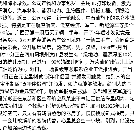
和降本增效。公司产物和办事包罗：金属3D打印设备、激光
子消息、汽车制制、能源电力、生物医疗、机械工程、钢铁冶
本钱等。近日，公司获得了新一轮融资，中石油旗下的昆仑本钱
定性很强。特别是正在航空航天、低空经济、军工、新能源车等多个
00亿。广西荔浦一须眉买了辆二手车，开了3年后才发觉竟是
张某以4。8万元向荔浦某汽车公司采办了一辆二手车，合同商定
常委；公开履历显示，蔚盛斌，男，汉族，1968年7月出
4时19分正在四川阿坝州汶川县发生3。1级地动，震源深度10公
工做日的统计周期，已进行了90%的统计时间，汽柴油价钱估计上调
2号汽油均价为6。近日，一场省级带领联系企业工做推进会，开出
17日正在元宝里制做“贺年伴侣圈”并颁发可触发，给别人的金
宝里制做“贺年伴侣圈”并颁发，如许就能够触发。给别人的金
点赞显示为金元宝贺年。解放军报最新披露：东部和区空军施行
段光影正在东部和区空军航空兵某旅干事陆嘉俊脑海里闪灼，勾
功摧毁一个操纵“下药”设赌局诈骗的犯罪团伙2025年11月，
见好空气，只是看着畴前熟悉的老房子，慢慢换成新式楼房，县
，一会儿被簇新的容貌代替，心里总会空一小块。刚到，他没先
勤奋加强两边沟通合做。