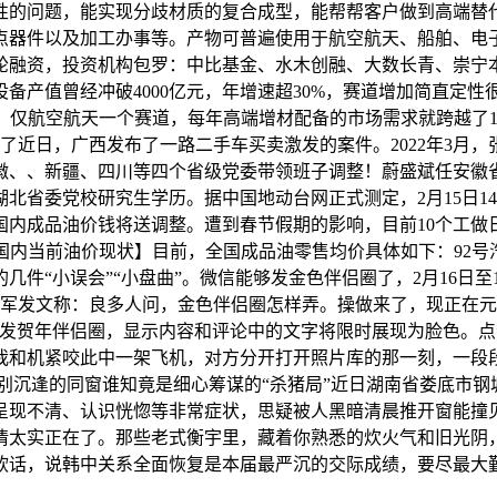
性的问题，能实现分歧材质的复合成型，能帮帮客户做到高端替代
点器件以及加工办事等。产物可普遍使用于航空航天、船舶、电
轮融资，投资机构包罗：中比基金、水木创融、大数长青、崇宁
设备产值曾经冲破4000亿元，年增速超30%，赛道增加简直
%。仅航空航天一个赛道，每年高端增材配备的市场需求就跨越了1
了近日，广西发布了一路二手车买卖激发的案件。2022年3月，
、、新疆、四川等四个省级党委带领班子调整！蔚盛斌任安徽省委
，湖北省委党校研究生学历。据中国地动台网正式测定，2月15日1
24时，国内成品油价钱将送调整。遭到春节假期的影响，目前10个
1元。【国内当前油价现状】目前，全国成品油零售均价具体如下：9
件“小误会”“小盘曲”。微信能够发金色伴侣圈了，2月16日至
张军发文称：良多人问，金色伴侣圈怎样弄。操做来了，现正在元
并发贺年伴侣圈，显示内容和评论中的文字将限时展现为脸色。
我和机紧咬此中一架飞机，对方分开打开照片库的那一刻，一段
沉逢的同窗谁知竟是细心筹谋的“杀猪局”近日湖南省娄底市钢城成
呈现不清、认识恍惚等非常症状，思疑被人黑暗清晨推开窗能撞
情太实正在了。那些老式衡宇里，藏着你熟悉的炊火气和旧光阴
软话，说韩中关系全面恢复是本届最严沉的交际成绩，要尽最大