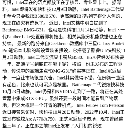
可惜，Intel现在的沉点都放正在了核显、专业显卡上。 据曝
料，Intel即将发布快科技12月9日动静，Intel Battlemage二代显
卡至今只要锐炫B580/B570，更高端的B7系列等得让人焦灼，
现正在终究有迹象了。 近日，Intel文档中明白提到了
Battlemage BMG-G31，也就是快科技11月14日动静，Intel下一
代Panther Lake处置器即将推出，相关其跑分机能数据也正在
持续。 最新的跑分来自Geekbench数据库中三星Galaxy Book6
Pro笔记本电脑的新设置装备摆设，它搭载了酷睿Ultr快科技11
月2日动静，Intel二代支流显卡锐炫B580、B570曾经发布快要
一年，高端型号到底正在哪里呢？ 按照一份未发布的工程驱
动，传说中的高端焦点“BMG-G31”确实存正在，Intel沉返显
卡，一度让市场很是兴奋，Intel其实做得不错，但份额一曲没
有起色，比来也认可沉点是核显。 Battlemage二代锐炫快科技
10月23日动静，Intel仍是和NVIDIA走到了一路，将正在其处
置器中集成RTX GPU。虽然还要一段时间才能看到产物落
地，但这大概是一个汗青的转机点。 Intel Fellow Tom Peterson
近日接管采访时，快科技10月20日动静，2022年10月，Intel正
式发布锐炫Arc A770/A750，正式沉返显卡市场，现在曾经整
整三年了。正在那之前Intel还发布了入门机的锐炫