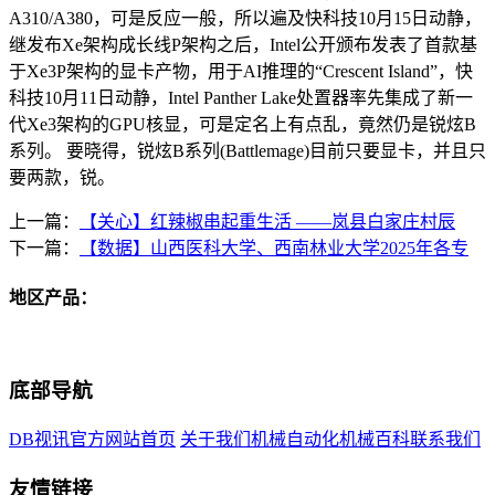
A310/A380，可是反应一般，所以遍及快科技10月15日动静，
继发布Xe架构成长线P架构之后，Intel公开颁布发表了首款基
于Xe3P架构的显卡产物，用于AI推理的“Crescent Island”，快
科技10月11日动静，Intel Panther Lake处置器率先集成了新一
代Xe3架构的GPU核显，可是定名上有点乱，竟然仍是锐炫B
系列。 要晓得，锐炫B系列(Battlemage)目前只要显卡，并且只
要两款，锐。
上一篇：
【关心】红辣椒串起重生活 ——岚县白家庄村辰
下一篇：
【数据】山西医科大学、西南林业大学2025年各专
地区产品：
底部导航
DB视讯官方网站首页
关于我们
机械自动化
机械百科
联系我们
友情链接