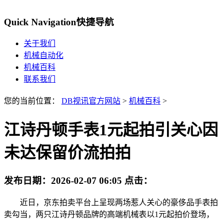
Quick Navigation
快捷导航
关于我们
机械自动化
机械百科
联系我们
您的当前位置：
DB视讯官方网站
>
机械百科
>
江诗丹顿手表1元起拍引关心因
未达保留价流拍拍
发布日期：
2026-02-07 06:05
点击：
近日，京东拍卖平台上呈现两场惹人关心的豪侈品手表拍
卖勾当，两只江诗丹顿品牌的高端机械表以1元起拍价登场，