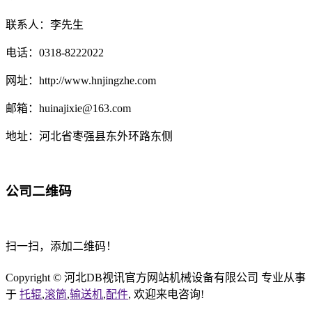
联系人：李先生
电话：0318-8222022
网址：http://www.hnjingzhe.com
邮箱：huinajixie@163.com
地址：河北省枣强县东外环路东侧
公司二维码
扫一扫，添加二维码！
Copyright © 河北DB视讯官方网站机械设备有限公司 专业从事
于
托辊
,
滚筒
,
输送机
,
配件
, 欢迎来电咨询!