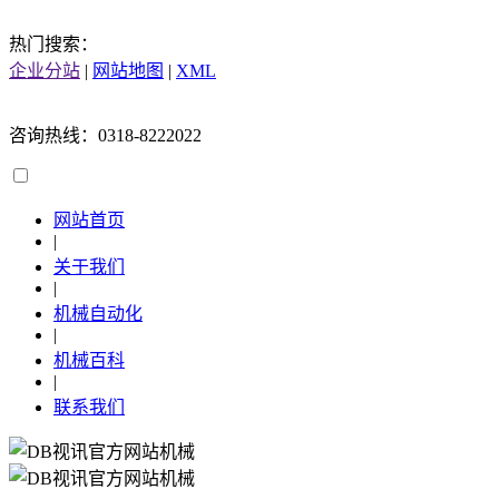
热门搜索：
企业分站
|
网站地图
|
XML
咨询热线：0318-8222022
网站首页
|
关于我们
|
机械自动化
|
机械百科
|
联系我们