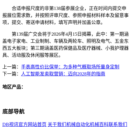
合适申报尺度的非第138届参展企业，正在时间内提交申
报展位需求数，并按照评审尺度、参照申报材料样本及留意事
项，提交、寄送申请材料，填写声明并加盖公章。
第139届广交会将于2026年4月15日揭幕，此中：第一期涵
盖电子家电、工业制制、车辆及两轮车、照明及电气、五金东
西五大板块；第三期涵盖医药保健品及医疗器械、小我护理器
具、活动服及休闲服等展区。
上一篇：
手表高性价比保举：为多种气概取场所量身定制
下一篇：
人工智能发卖取营销：迈向2028年的指南
地区产品：
底部导航
DB视讯官方网站首页
关于我们
机械自动化
机械百科
联系我们