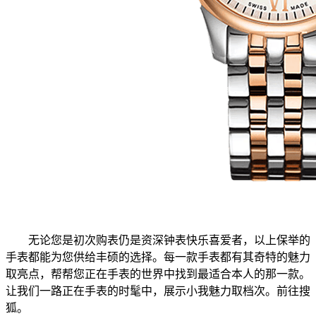
无论您是初次购表仍是资深钟表快乐喜爱者，以上保举的
手表都能为您供给丰硕的选择。每一款手表都有其奇特的魅力
取亮点，帮帮您正在手表的世界中找到最适合本人的那一款。
让我们一路正在手表的时髦中，展示小我魅力取档次。前往搜
狐。