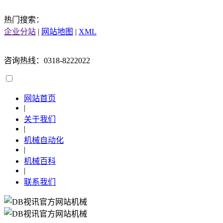
热门搜索：
企业分站
|
网站地图
|
XML
咨询热线：0318-8222022
网站首页
|
关于我们
|
机械自动化
|
机械百科
|
联系我们