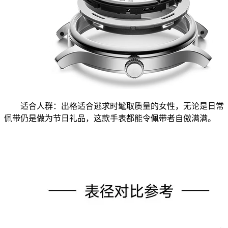
适合人群：出格适合逃求时髦取质量的女性，无论是日常
佩带仍是做为节日礼品，这款手表都能令佩带者自傲满满。