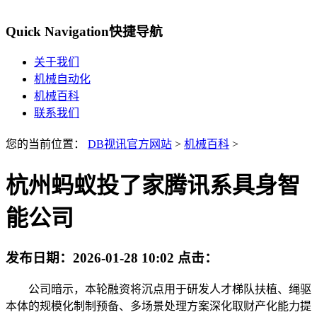
Quick Navigation
快捷导航
关于我们
机械自动化
机械百科
联系我们
您的当前位置：
DB视讯官方网站
>
机械百科
>
杭州蚂蚁投了家腾讯系具身智
能公司
发布日期：
2026-01-28 10:02
点击：
公司暗示，本轮融资将沉点用于研发人才梯队扶植、绳驱
本体的规模化制制预备、多场景处理方案深化取财产化能力提