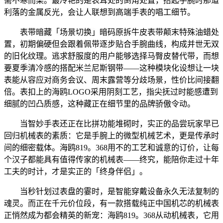
需不寒而栗。最冷艳的是表耳处的倒角处置，抬起手腕时那道
利落的金属反光，会让人联想到高端手表的唱工细节。
表带暗藏「场景切换」暗码原拆牛皮表带颠末特殊油蜡处
置，初期偏硬但会跟着佩带逐步贴合手腕曲线，构成并世无双
的旧化纹理。逃求舒服度的用户能够选择马臀皮替代带，而想
要夏季清冷感的搭配米兰尼斯钢带——这种模块化设想让一块
表能从容应对商务会议、周末露营等分歧场景，性价比间接翻
倍。表扣上的海鸥LOGO采用阴刻工艺，指尖抚过时能感遭到
细腻的凹凸质感，这种藏正在细节里的品牌骄傲令动。
当智妙手表还正在比拼功能堆砌时，实正的品尝玩家早已
回归机械表的素质：它是手腕上的微型机械艺术，更是传承时
间的细密载体。海鸥819。368用不的工艺和诚意的订价，让每
个汉子都能具有值得传家的机械表——终究，能陪你走过十年
工夫的时计，才是实正的「终身伴侣」。
当秒针划过表盘的霎时，是智能穿戴设备永久无法复制的
魂灵。而正在千元价位段，有一款搭载纯正中国机芯的机械表
正悄然成为都会精英的新宠：海鸥819。368从动机械表，它用