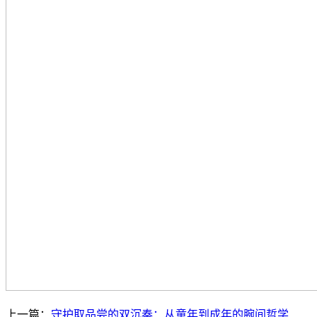
上一篇：
守护取品尝的双沉奏：从童年到成年的腕间哲学