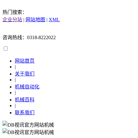
热门搜索：
企业分站
|
网站地图
|
XML
咨询热线：0318-8222022
网站首页
|
关于我们
|
机械自动化
|
机械百科
|
联系我们