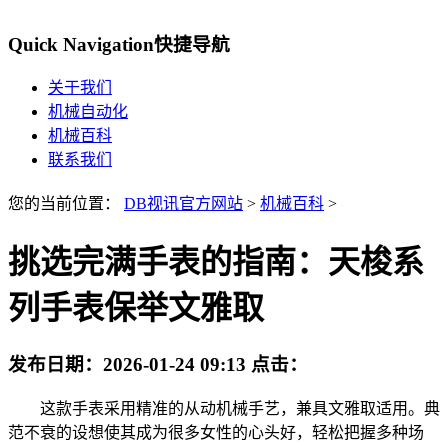
Quick Navigation
快捷导航
关于我们
机械自动化
机械百科
联系我们
您的当前位置：
DB视讯官方网站
>
机械百科
>
挑选完满手表的指南：天梭系
列手表保举文雅取
发布日期：
2026-01-24 09:13
点击：
这款手表采用精准的从动机械手艺，兼具文雅取适用。典
范不衰的设想使其成为很多女性的心头好，轻松把握多种场